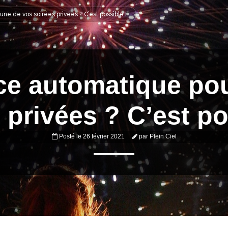
’une de vos soirées privées ? C’est possible !
ice automatique po
 privées ? C’est po
Posté le
26 février 2021
par
Plein Ciel