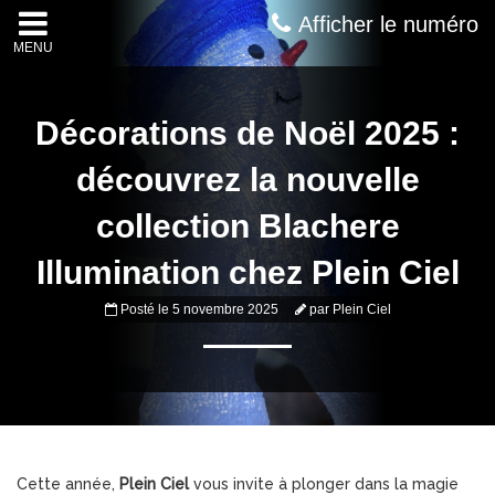
Afficher le numéro
MENU
Décorations de Noël 2025 :
découvrez la nouvelle
collection Blachere
Illumination chez Plein Ciel
Posté le
5 novembre 2025
par
Plein Ciel
Cette année,
Plein Ciel
vous invite à plonger dans la magie